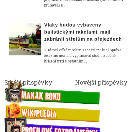
průmyslu a…
Vlaky budou vybaveny
balistickými raketami, mají
zabránit střetům na přejezdech
V rámci velké modernizace železnic si Správa
železnic nechala vypracovat studii ohledně
křížení tratí s ostatními…
Navigace
Starší příspěvky
Novější příspěvky
pro
příspěvky