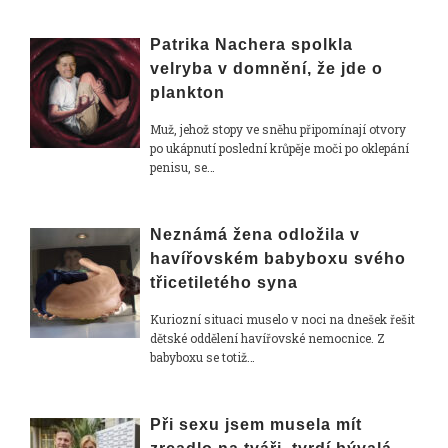
Patrika Nachera spolkla
velryba v domnění, že jde o
plankton
Muž, jehož stopy ve sněhu připomínají otvory
po ukápnutí poslední krůpěje moči po oklepání
penisu, se…
Neznámá žena odložila v
havířovském babyboxu svého
třicetiletého syna
Kuriozní situaci muselo v noci na dnešek řešit
dětské oddělení havířovské nemocnice. Z
babyboxu se totiž…
Při sexu jsem musela mít