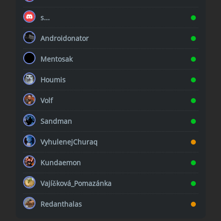
s...
Androidonator
Mentosak
Houmis
Volf
Sandman
VyhulenejChuraq
Kundaemon
Vajíčková_Pomazánka
Redanthalas