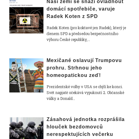
Naši zemi se snaží ovládnout
domácí spotřebiče, varuje
Radek Koten z SPD
Radek Koten (pro koktavé jen Radek), který je
členem SPD a předsedou bezpečnostního
výboru České republiky,…
Mexičané oslavují Trumpovu
prohru. Strhnou jeho
homeopatickou zeď!
Prezidentské volby v USA se chýlí ke konci.
Svět napjatě očekává vypuknutí 2. Občanské
války a Donald…
Zásahová jednotka rozprášila
hlouček bezdomovců
nerespektujících večerku