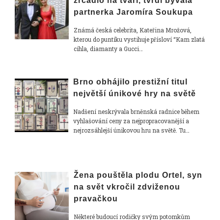
zrcadlo na tváři, tvrdí bývalá
partnerka Jaromíra Soukupa
Známá česká celebrita, Kateřina Mrožová,
kterou do puntíku vystihuje přísloví “Kam zlatá
cihla, diamanty a Gucci…
Brno obhájilo prestižní titul
největší únikové hry na světě
Nadšení neskrývala brněnská radnice během
vyhlašování ceny za nejpropracovanější a
nejrozsáhlejší únikovou hru na světě. Tu…
Žena pouštěla plodu Ortel, syn
na svět vkročil zdviženou
pravačkou
Některé budoucí rodičky svým potomkům