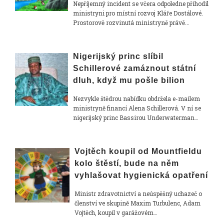
Nepříjemný incident se včera odpoledne přihodil
ministryni pro místní rozvoj Kláře Dostálové.
Prostorově rozvinutá ministryně právě…
Nigerijský princ slíbil
Schillerové zamáznout státní
dluh, když mu pošle bilion
Nezvykle štědrou nabídku obdržela e-mailem
ministryně financí Alena Schillerová. V ní se
nigerijský princ Bassirou Underwaterman…
Vojtěch koupil od Mountfieldu
kolo štěstí, bude na něm
vyhlašovat hygienická opatření
Ministr zdravotnictví a neúspěšný uchazeč o
členství ve skupině Maxim Turbulenc, Adam
Vojtěch, koupil v garážovém…