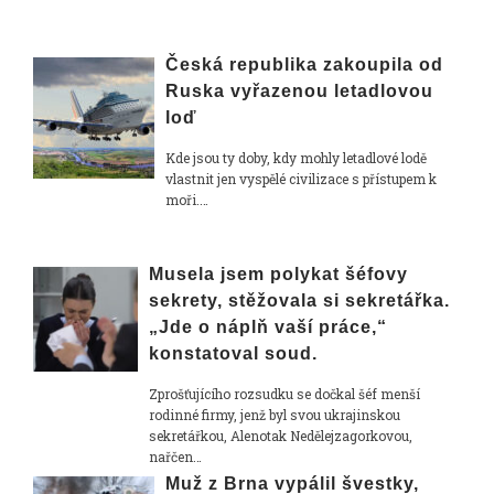
Česká republika zakoupila od
Ruska vyřazenou letadlovou
loď
Kde jsou ty doby, kdy mohly letadlové lodě
vlastnit jen vyspělé civilizace s přístupem k
moři.…
Musela jsem polykat šéfovy
sekrety, stěžovala si sekretářka.
„Jde o náplň vaší práce,“
konstatoval soud.
Zprošťujícího rozsudku se dočkal šéf menší
rodinné firmy, jenž byl svou ukrajinskou
sekretářkou, Alenotak Nedělejzagorkovou,
nařčen…
Muž z Brna vypálil švestky,