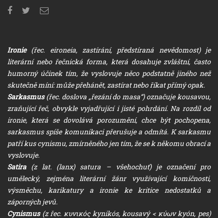
Ironie
(řec. eironeia, zastírání, předstíraná nevědomost) je
literární nebo řečnická forma, která dosahuje zvláštní, často
humorný účinek tím, že vyslovuje něco podstatně jiného než
skutečně míní: může přehánět, zastírat nebo říkat přímý opak.
Sarkasmus
(řec. doslova „řezání do masa“) označuje kousavou,
zraňující řeč, obvykle vyjadřující i jisté pohrdání. Na rozdíl od
ironie, která se dovolává porozumění, chce být pochopena,
sarkasmus spíše komunikaci přerušuje a odmítá. K sarkasmu
patří kus cynismu, zmírněného jen tím, že se k někomu obrací a
vyslovuje.
Satira
(z lat. (lanx) satura – všehochuť) je označení pro
umělecký, zejména literární žánr využívající komičnosti,
výsměchu, karikatury a ironie ke kritice nedostatků a
záporných jevů.
Cynismus
(z řec. κυνικός kynikós, kousavý < κύων kyón, pes)