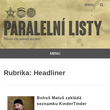
Menu
Skip
to
content
Nikdo vás nenutí myslet!
MENU
Skip
to
Rubrika:
Headliner
content
Bohuš Matuš zakládá
seznamku KinderTinder