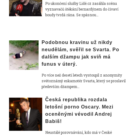
Po ukončení služby Lidé.cz zasáhla scénu
vyznavačů štěkání bernardýnem do čivaví
boudy tvrdá rána. Se spásnou…
Podobnou kravinu už nikdy
neudělám, svěřil se Svarta. Po
dalším džampu jak sviň má
funus v úterý.
Po více než deseti letech vystoupil z anonymity
světoznámý eskamotér Svarta, který se proslavil
především džampem…
Česká republika rozdala
letošní porno Oscary. Mezi
oceněnými vévodil Andrej
Babiš!
Neustálé porovnávání, kdo má v České