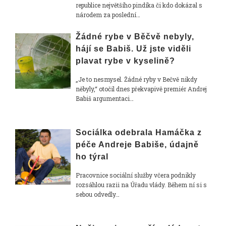
republice největšího pindíka či kdo dokázal s
národem za poslední…
Žádné rybe v Běčvě nebyly,
hájí se Babiš. Už jste viděli
plavat rybe v kyselině?
„Je to nesmysel. Žádné ryby v Bečvě nikdy
něbyly,“ otočil dnes překvapivě premiér Andrej
Babiš argumentaci…
Sociálka odebrala Hamáčka z
péče Andreje Babiše, údajně
ho týral
Pracovnice sociální služby včera podnikly
rozsáhlou razii na Úřadu vlády. Během ní si s
sebou odvedly…