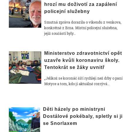
hrozí mu doživotí za zapálení
policejní služebny
Smutná zpráva dorazila o víkendu z venkova,
konkrétně z Brna. Místní policejní služebna,
jejíž součástí byly…
Ministerstvo zdravotnictví opět
uzavře kvůli koronaviru školy.
Tentokrát se žáky uvnitř
„Jelikož se koronáč šíří rychleji než drby o paní
Motyce a tom, kdo jí aktuálně rozrývá…
Děti házely po ministryni
Dostálové pokébaly, spletly si ji
se Snorlaxem