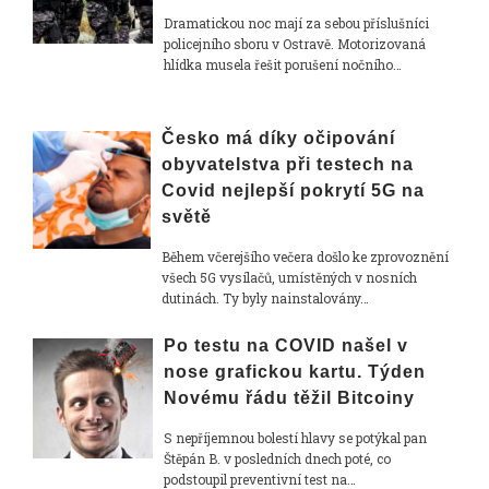
Dramatickou noc mají za sebou příslušníci
policejního sboru v Ostravě. Motorizovaná
hlídka musela řešit porušení nočního…
Česko má díky očipování
obyvatelstva při testech na
Covid nejlepší pokrytí 5G na
světě
Během včerejšího večera došlo ke zprovoznění
všech 5G vysílačů, umístěných v nosních
dutinách. Ty byly nainstalovány…
Po testu na COVID našel v
nose grafickou kartu. Týden
Novému řádu těžil Bitcoiny
S nepříjemnou bolestí hlavy se potýkal pan
Štěpán B. v posledních dnech poté, co
podstoupil preventivní test na…