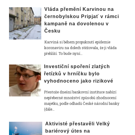
Vláda přemění Karvinou na
černobylskou Pripjať v rámci
kampaně na dovolenou v
Česku
Karviná si během propuknutí epidemie
koronaviru na dolech stěžovala, že ji vláda
přehlíží. To bude nyní…
Investiční spoření zlatých
řetízků v hrníčku bylo
vyhodnoceno jako rizikové
Přestože dnešní bankovní instituce nabízí
nepřeberné množství způsobů zhodnocení
majetku, podle odhadů České národní banky
(dále…
Aktivisté přestavěli Velký
bariérový útes na