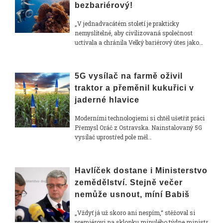
bezbariérový!
„V jednadvacátém století je prakticky
nemyslitelné, aby civilizovaná společnost
uctívala a chránila Velký bariérový útes jako…
5G vysílač na farmě oživil
traktor a přeměnil kukuřici v
jaderné hlavice
Moderními technologiemi si chtěl ušetřit práci
Přemysl Oráč z Ostravska. Nainstalovaný 5G
vysílač uprostřed pole měl…
Havlíček dostane i Ministerstvo
zemědělství. Stejně večer
nemůže usnout, míní Babiš
„Vždyť já už skoro ani nespím,“ stěžoval si
premiérovi na sklonku minulého týdne ministr