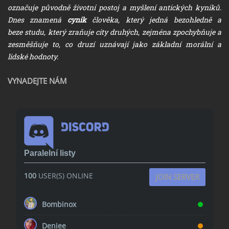
označuje původně životní postoj a myšlení antických kyniků.
Dnes znamená
cynik
člověka, který jedná bezohledně a
beze studu, který zraňuje city druhých, zejména zpochybňuje a
zesměšňuje to, co druzí uznávají jako základní morální a
lidské hodnoty.
VYNADEJTE NÁM
Paralelní listy
100
USER(S) ONLINE
JOIN SERVER
Bombinox
Deniee