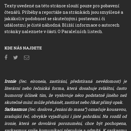
Texty uvedené na této stránce slouží pouze pro pobavení
čtenářů. Příběhy a reportáže na stránkách jsou smyšlené a
jakákoliv podobnost se skutečnými postavami či
událostmi je čistě náhodná. Bližší informace o autorech
stránky naleznete v části O Paralelních listech.
KDE NÁS NAJDETE
Ironie
(řec. eironeia, zastírání, předstíraná nevědomost) je
literární nebo řečnická forma, která dosahuje zvláštní, často
humorný účinek tím, že vyslovuje něco podstatně jiného než
skutečně míní: může přehánět, zastírat nebo říkat přímý opak.
Sarkasmus
(řec. doslova „řezání do masa“) označuje kousavou,
zraňující řeč, obvykle vyjadřující i jisté pohrdání. Na rozdíl od
ironie, která se dovolává porozumění, chce být pochopena,
sarkasmus spíše komunikaci přerušuje a odmítá. K sarkasmu