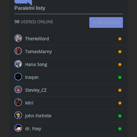
Paralelní listy
98
USER(S) ONLINE
JOIN SERVER
TheHelllord
TomasMarny
Hana Song
Iraqon
Steviey_CZ
Miri
John Fortnite
dr. Foxy