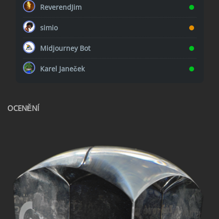
ReverendJim
simio
Midjourney Bot
Karel Janeček
OCENĚNÍ