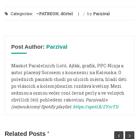
Categories:
~PATREON
,
dOrtel
/
by
Parzival
Post Author:
Parzival
Maskot Paralelních listů. Ajťák, grafik, PPC-Ninja a
autor placený Sorosem s konexemi na Kalouska. O
poledních pauzách chodí po ulicích města, hladí děti
po vláscích a kolemjdoucím rozdává květiny. Mezi
sedmou a osmou večer roní černé perly a ve volných
chvílích léčí pohledem rakovinu.
Parzivalův
(ne)soukromý Spotify playlist:
https://spoti.fi/2YrcTIi
Related Posts '