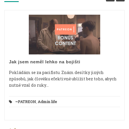
Jak jsem neměl lehko na bojišti
Pokládám se za pacifistu. Znám desítky jiných
způsobů, jak člověku efektivně ublížit bez toho, abych
nutně vzal do ruky...
~PATREON
,
Admin life