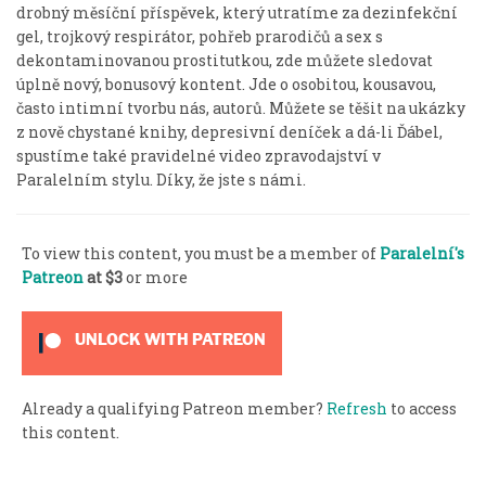
drobný měsíční příspěvek, který utratíme za dezinfekční
gel, trojkový respirátor, pohřeb prarodičů a sex s
dekontaminovanou prostitutkou, zde můžete sledovat
úplně nový, bonusový kontent. Jde o osobitou, kousavou,
často intimní tvorbu nás, autorů. Můžete se těšit na ukázky
z nově chystané knihy, depresivní deníček a dá-li Ďábel,
spustíme také pravidelné video zpravodajství v
Paralelním stylu. Díky, že jste s námi.
To view this content, you must be a member of
Paralelní's
Patreon
at $3
or more
UNLOCK WITH PATREON
Already a qualifying Patreon member?
Refresh
to access
this content.