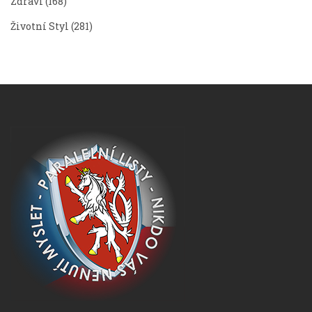
Zdraví
(168)
Životní Styl
(281)