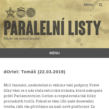
Menu
Skip
to
content
Nikdo vás nenutí myslet!
MENU
Skip
to
content
dOrtel: Tomáš (22.03.2019)
Milí fanoušci, neskutečně si vážíme vaší podpory. Právě
díky vám se z nás stala satirická stránka, která nakopala
prdel Parlamentním listům a rozpulzovala tak žilky
proruských trollů. Pokud se vám líbí naše dosavadní
tvorba, rádi vás přivítáme na naší nové platformě. Za