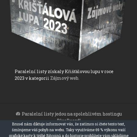
Paralelní listy získaly Křišťálovou lupu v roce
2023 v kategorii
Zájmový web
.
Paralelní listy jedou na spolehlivém hostingu
BlueBoard!
Brusel nám diktuje informovat vás, že zatímco si čtete tento text,
Paralelní listy 2017 - 2023
šmírujeme váš pohyb na webu. Taky využíváme 69 % výkonu vaší
ironický, satiristický a sarkastický zpravodajský web
grafické karty k těžbě Bitcoinů a do historie prohlížeče vám ukládáme