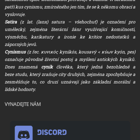
patří kus cynismu, zmírněného jen tím, že se k někomu obrací a
vyslovuje.
Satira
(z lat. (lanx) satura – všehochuť) je označení pro
umělecký, zejména literární žánr využívající komičnosti,
výsměchu, karikatury a ironie ke kritice nedostatků a
záporných jevů.
Cynismus
(z řec. κυνικός kynikós, kousavý < κύων kyón, pes)
označuje původně životní postoj a myšlení antických kyniků.
Dnes znamená
cynik
člověka, který jedná bezohledně a
beze studu, který zraňuje city druhých, zejména zpochybňuje a
zesměšňuje to, co druzí uznávají jako základní morální a
lidské hodnoty.
VYNADEJTE NÁM