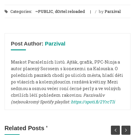
Categories:
~PUBLIC
,
dOrtel reloaded
/
by
Parzival
Post Author:
Parzival
Maskot Paralelních listů. Ajťák, grafik, PPC-Ninja a
autor placený Sorosem s konexemi na Kalouska. O
poledních pauzách chodí po ulicích města, hladí děti
po vláscích a kolemjdoucím rozdává květiny. Mezi
sedmou a osmou večer roní černé perly a ve volných
chvílích léčí pohledem rakovinu.
Parzivalův
(ne)soukromý Spotify playlist:
https://spoti.fi/2YrcTIi
Related Posts '