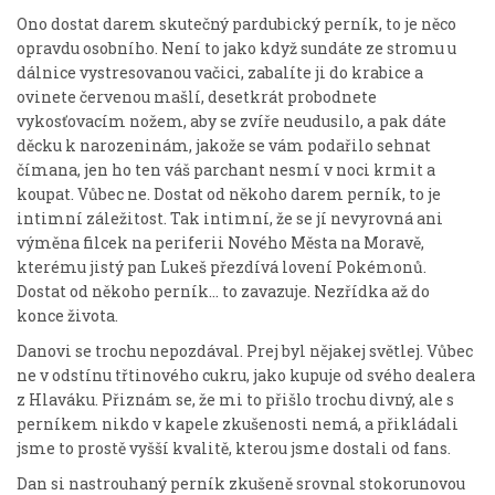
Ono dostat darem skutečný pardubický perník, to je něco
opravdu osobního. Není to jako když sundáte ze stromu u
dálnice vystresovanou vačici, zabalíte ji do krabice a
ovinete červenou mašlí, desetkrát probodnete
vykosťovacím nožem, aby se zvíře neudusilo, a pak dáte
děcku k narozeninám, jakože se vám podařilo sehnat
čímana, jen ho ten váš parchant nesmí v noci krmit a
koupat. Vůbec ne. Dostat od někoho darem perník, to je
intimní záležitost. Tak intimní, že se jí nevyrovná ani
výměna filcek na periferii Nového Města na Moravě,
kterému jistý pan Lukeš přezdívá lovení Pokémonů.
Dostat od někoho perník… to zavazuje. Nezřídka až do
konce života.
Danovi se trochu nepozdával. Prej byl nějakej světlej. Vůbec
ne v odstínu třtinového cukru, jako kupuje od svého dealera
z Hlaváku. Přiznám se, že mi to přišlo trochu divný, ale s
perníkem nikdo v kapele zkušenosti nemá, a přikládali
jsme to prostě vyšší kvalitě, kterou jsme dostali od fans.
Dan si nastrouhaný perník zkušeně srovnal stokorunovou