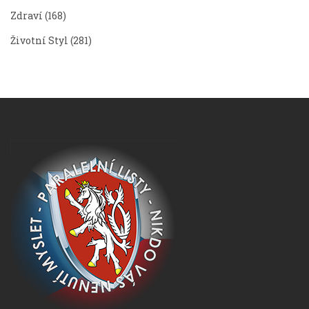
Zdraví
(168)
Životní Styl
(281)