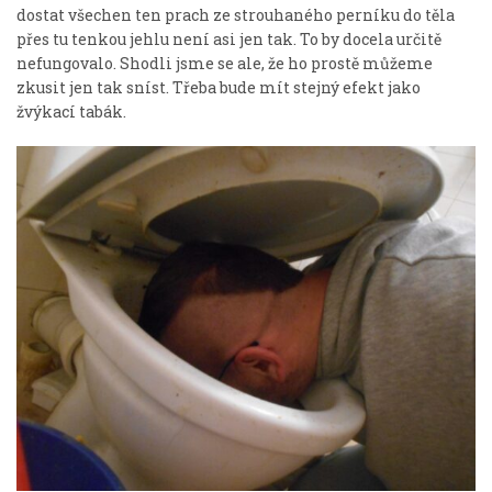
dostat všechen ten prach ze strouhaného perníku do těla
přes tu tenkou jehlu není asi jen tak. To by docela určitě
nefungovalo. Shodli jsme se ale, že ho prostě můžeme
zkusit jen tak sníst. Třeba bude mít stejný efekt jako
žvýkací tabák.