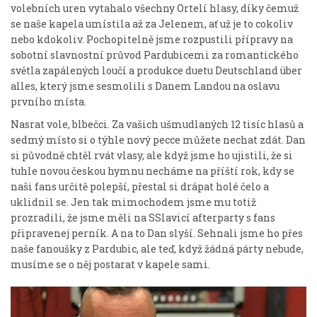
volebních uren vytahalo všechny Ortelí hlasy, díky čemuž
se naše kapela umístila až za Jelenem, ať už je to cokoliv
nebo kdokoliv. Pochopitelně jsme rozpustili přípravy na
sobotní slavnostní průvod Pardubicemi za romantického
světla zapálených loučí a produkce duetu Deutschland über
alles, který jsme sesmolili s Danem Landou na oslavu
prvního místa.
Nasrat vole, blbečci. Za vašich ušmudlaných 12 tisíc hlasů a
sedmý místo si o týhle nový pecce můžete nechat zdát. Dan
si původně chtěl rvát vlasy, ale když jsme ho ujistili, že si
tuhle novou českou hymnu necháme na příští rok, kdy se
naši fans určitě polepší, přestal si drápat holé čelo a
uklidnil se. Jen tak mimochodem jsme mu totiž
prozradili, že jsme měli na SSlavicí afterparty s fans
připravenej perník. A na to Dan slyší. Sehnali jsme ho přes
naše fanoušky z Pardubic, ale teď, když žádná párty nebude,
musíme se o něj postarat v kapele sami.