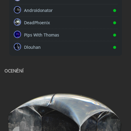
Androidonator
DeadPhoenix
Pips With Thomas
Dlouhan
OCENĚNÍ