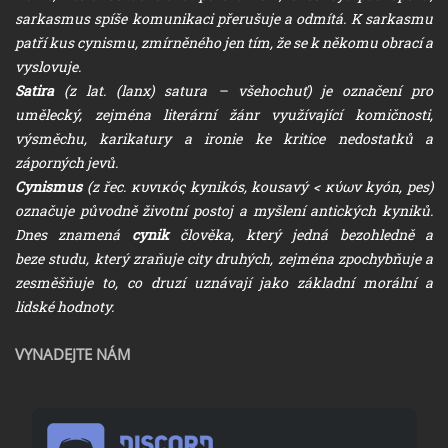
sarkasmus spíše komunikaci přerušuje a odmítá. K sarkasmu
patří kus cynismu, zmírněného jen tím, že se k někomu obrací a
vyslovuje.
Satira
(z lat. (lanx) satura – všehochuť) je označení pro
umělecký, zejména literární žánr využívající komičnosti,
výsměchu, karikatury a ironie ke kritice nedostatků a
záporných jevů.
Cynismus
(z řec. κυνικός kynikós, kousavý < κύων kyón, pes)
označuje původně životní postoj a myšlení antických kyniků.
Dnes znamená
cynik
člověka, který jedná bezohledně a
beze studu, který zraňuje city druhých, zejména zpochybňuje a
zesměšňuje to, co druzí uznávají jako základní morální a
lidské hodnoty.
VYNADEJTE NÁM