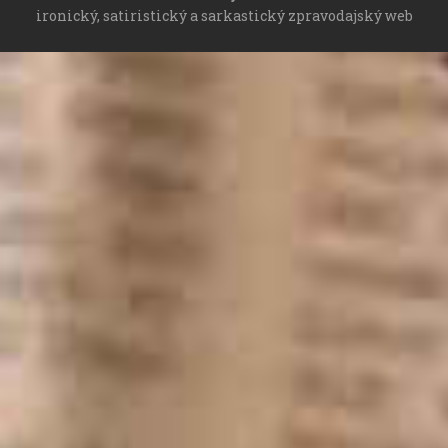
ironický, satiristický a sarkastický zpravodajský web