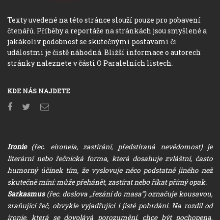
Texty uvedené na této stránce slouží pouze pro pobavení
čtenářů. Příběhy a reportáže na stránkách jsou smyšlené a
jakákoliv podobnost se skutečnými postavami či
událostmi je čistě náhodná. Bližší informace o autorech
stránky naleznete v části O Paralelních listech.
KDE NÁS NAJDETE
Ironie
(řec. eironeia, zastírání, předstíraná nevědomost) je
literární nebo řečnická forma, která dosahuje zvláštní, často
humorný účinek tím, že vyslovuje něco podstatně jiného než
skutečně míní: může přehánět, zastírat nebo říkat přímý opak.
Sarkasmus
(řec. doslova „řezání do masa“) označuje kousavou,
zraňující řeč, obvykle vyjadřující i jisté pohrdání. Na rozdíl od
ironie, která se dovolává porozumění, chce být pochopena,