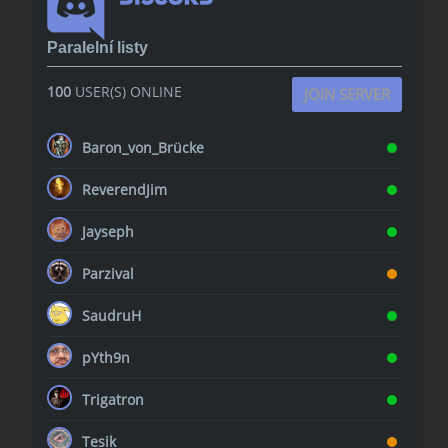
Paralelní listy
100
USER(S) ONLINE
JOIN SERVER
Baron_von_Brücke
ReverendJim
Jayseph
Parzival
SaudruH
pYth9n
Trigatron
Tesik