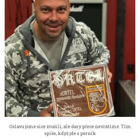
Oslavu jsme sice zrušili, ale dary přece nevrátíme. Tím
spíše, když jde o perník