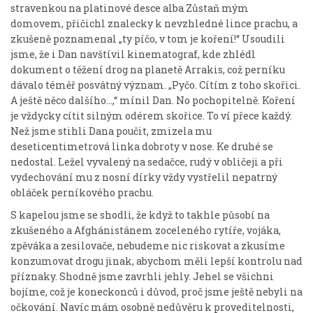
stravenkou na platinové desce alba Zůstaň mým
domovem, přičichl znalecky k nevzhledné lince prachu, a
zkušeně poznamenal „ty píčo, v tom je koření!“ Usoudili
jsme, že i Dan navštívil kinematograf, kde zhlédl
dokument o těžení drog na planetě Arrakis, což perníku
dávalo téměř posvátný význam. „Pyčo. Cítím z toho skořici.
A ještě něco dalšího…,“ mínil Dan. No pochopitelně. Koření
je vždycky cítit silným odérem skořice. To ví přece každý.
Než jsme stihli Dana poučit, zmizela mu
deseticentimetrová linka dobroty v nose. Ke druhé se
nedostal. Ležel vyvalený na sedačce, rudý v obličeji a při
vydechování mu z nosní dírky vždy vystřelil nepatrný
obláček perníkového prachu.
S kapelou jsme se shodli, že když to takhle působí na
zkušeného a Afghánistánem zoceleného rytíře, vojáka,
zpěváka a zesilovače, nebudeme nic riskovat a zkusíme
konzumovat drogu jinak, abychom měli lepší kontrolu nad
příznaky. Shodně jsme zavrhli jehly. Jehel se všichni
bojíme, což je koneckonců i důvod, proč jsme ještě nebyli na
očkování. Navíc mám osobně nedůvěru k proveditelnosti,