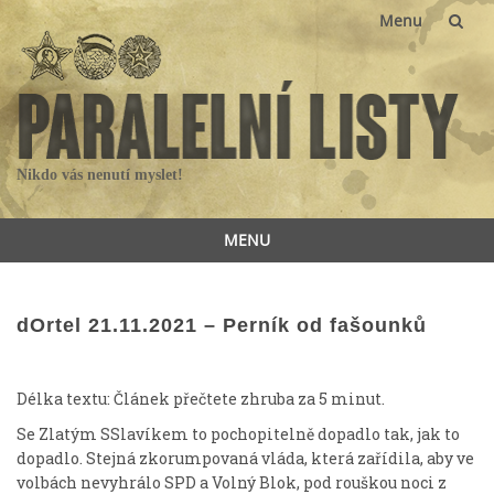
Menu
Skip
to
content
Nikdo vás nenutí myslet!
MENU
Skip
to
content
dOrtel 21.11.2021 – Perník od fašounků
Délka textu: Článek přečtete zhruba za
5
minut.
Se Zlatým SSlavíkem to pochopitelně dopadlo tak, jak to
dopadlo. Stejná zkorumpovaná vláda, která zařídila, aby ve
volbách nevyhrálo SPD a Volný Blok, pod rouškou noci z