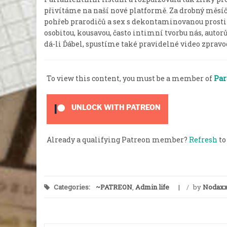
přivítáme na naší nové platformě. Za drobný měsíčn
pohřeb prarodičů a sex s dekontaminovanou prostit
osobitou, kousavou, často intimní tvorbu nás, autor
dá-li Ďábel, spustíme také pravidelné video zpravod
To view this content, you must be a member of
Par
UNLOCK WITH PATREON
Already a qualifying Patreon member?
Refresh
to
Categories:
~PATREON
,
Admin life
/
by
Nodax