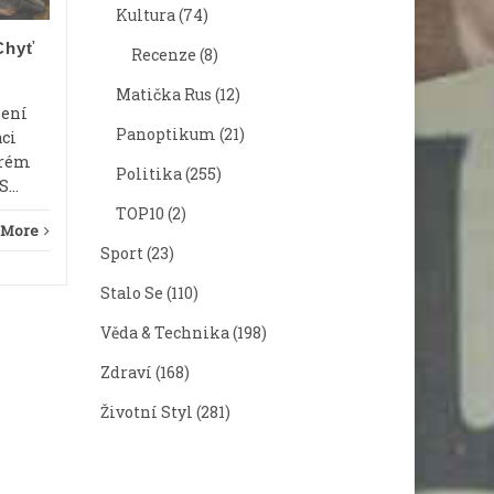
názvosloví v chemii. Jiný zase řeší
koulí v 
Kultura
(74)
erektilní dysfunkci...
z máty. J
Chyť
Recenze
(8)
~PATREON
Read More
~PAT
Matička Rus
(12)
mení
Panoptikum
(21)
áci
erém
Politika
(255)
...
TOP10
(2)
 More
Sport
(23)
Stalo Se
(110)
Věda & Technika
(198)
Zdraví
(168)
Životní Styl
(281)