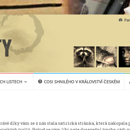
Skip
Par
to
content
CH LISTECH
COSI SHNILÉHO V KRÁLOVSTVÍ ČESKÉM
rávě díky vám se z nás stala satirická stránka, která nakopala 
uských trollů. Pokud se vám líbí naše dosavadní tvorba, rádi v