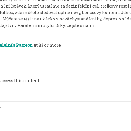
í příspěvek, který utratíme za dezinfekční gel, trojkový respir
utkou, zde můžete sledovat úplně nový, bonusový kontent. Jde 
ů. Můžete se těšit na ukázky z nově chystané knihy, depresivní d
ajství v Paralelním stylu. Díky, že jste s námi.
alelní's Patreon
at $3
or more
 access this content.
x