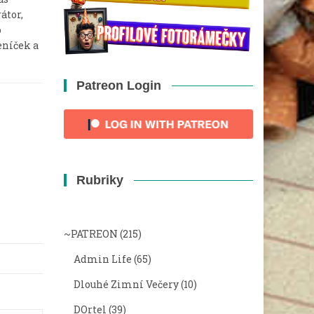
átor,
o
eníček a
Patreon Login
Rubriky
~PATREON
(215)
Admin Life
(65)
Dlouhé Zimní Večery
(10)
DOrtel
(39)