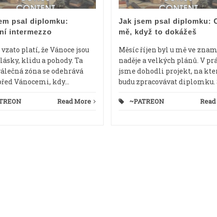
em psal diplomku:
Jak jsem psal diplomku: 
ní intermezzo
mě, když to dokážeš
vzato platí, že Vánoce jsou
Měsíc říjen byl u mě ve zna
lásky, klidu a pohody. Ta
naděje a velkých plánů. V pr
válečná zóna se odehrává
jsme dohodli projekt, na kt
před Vánocemi, kdy...
budu zpracovávat diplomku. S
TREON
Read More
~PATREON
Read