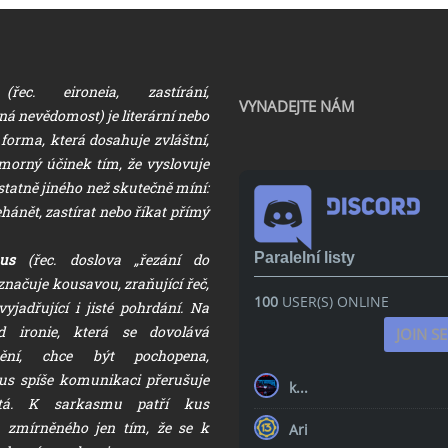
ec. eironeia, zastírání,
VYNADEJTE NÁM
ná nevědomost) je literární nebo
forma, která dosahuje zvláštní,
morný účinek tím, že vyslovuje
tatně jiného než skutečně míní:
ánět, zastírat nebo říkat přímý
Paralelní listy
us
(řec. doslova „řezání do
načuje kousavou, zraňující řeč,
100
USER(S) ONLINE
yjadřující i jisté pohrdání. Na
od ironie, která se dovolává
JOIN S
ění, chce být pochopena,
s spíše komunikaci přerušuje
k...
tá. K sarkasmu patří kus
 zmírněného jen tím, že se k
Ari