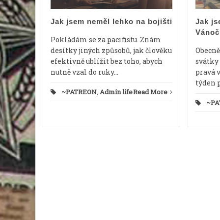
cerátem
Jak jsem neměl lehko na bojišti
Jak js
Vánoč
d More
Pokládám se za pacifistu. Znám
desítky jiných způsobů, jak člověku
Obecně 
efektivně ublížit bez toho, abych
svátky 
nutně vzal do ruky...
pravá 
týden 
~PATREON
,
Admin life
Read More
~PA