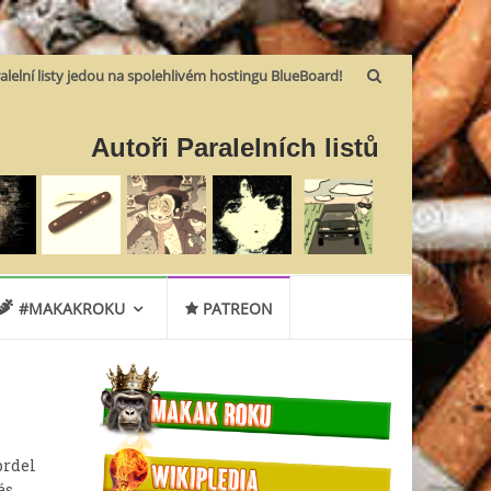
alelní listy jedou na spolehlivém hostingu BlueBoard!
Autoři Paralelních listů
#MAKAKROKU
PATREON
prdel
ás