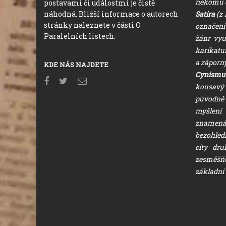
někomu o
postavami či událostmi je čistě
náhodná. Bližší informace o autorech
Satira
(z 
stránky naleznete v části O
označení 
Paralelních listech.
žánr vyu
karikatur
a záporný
KDE NÁS NAJDETE
Cynism
kousavý
původ
myšlen
zname
bezohled
city dr
zesměšňu
základní 