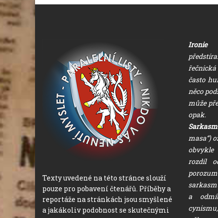
Ironie
(ř
předstíra
řečnická 
často hu
něco pods
může přeh
opak.
Sarkasm
masa“) oz
obvykle v
rozdíl 
porozum
Texty uvedené na této stránce slouží
sarkasmu
pouze pro pobavení čtenářů. Příběhy a
a odmí
reportáže na stránkách jsou smyšlené
cynismu,
a jakákoliv podobnost se skutečnými