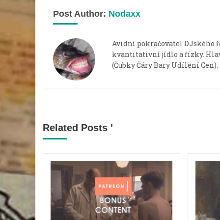
Post Author:
Nodaxx
Avidní pokračovatel DJského ř
kvantitativní jídlo a řízky. Hl
(Čubky Čáry Bary Udílení Cen). 
Related Posts '
ěžím
chání