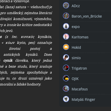
brací a vyslovuje.
ADcz
lat. (lanx) satura – všehochuť) je
pro umělecký, zejména literární
Baron_von_Brücke
žívající komičnosti, výsměchu,
y a ironie ke kritice nedostatků
expo
ch jevů.
us
(z řec. κυνικός kynikós,
Karitomas
 < κύων kyón, pes) označuje
Hokid
ně životní postoj a
í antických kyniků. Dnes
simio
ná
cynik
člověka, který jedná
ně a beze studu, který zraňuje
Trigatron
uhých, zejména zpochybňuje a
je to, co druzí uznávají jako
OJIK
morální a lidské hodnoty.
Macafous
Matyáš Finger