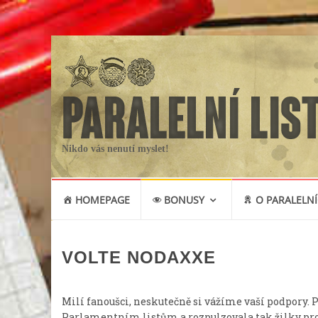
Nikdo vás nenutí myslet!
Skip
HOMEPAGE
BONUSY
O PARALELNÍ
to
content
VOLTE NODAXXE
Milí fanoušci, neskutečně si vážíme vaší podpory. P
Parlamentním listům a rozpulzovala tak žilky pror