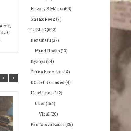
Hovory S Márou
(55)
Sneak Peek
(7)
humr,
~PUBLIC
(602)
ČČBUC
.
Bez Obalu
(32)
Mind Hacks
(13)
Byznys
(84)
Černá Kronika
(84)
DOrtel Reloaded
(4)
Headliner
(312)
Über
(164)
Jak jsem psal diplomku: Velká
Jak jse
zářijová krize
Dovole
Viral
(20)
Každý si někdy musí projít krizí.
Tento dí
Křišťálová Koule
(35)
Někdo řeší špatnou známku z
osvěžen