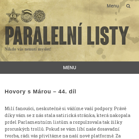
Menu
Skip
to
content
Nikdo vás nenutí myslet!
MENU
Skip
to
content
Hovory s Márou – 44. díl
Milí fanoušci, neskutečně si vážíme vaší podpory. Právě
díky vám se z nás stala satirická stránka, která nakopala
prdel Parlamentním listům a rozpulzovala tak žilky
proruských trollů. Pokud se vám líbí naše dosavadní
tvorba, rádi vás přivítáme na naší nové platformě. Za