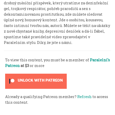
drobný měsíční příspěvek, který utratíme za dezinfekční
gel, trojkový respirátor, pohřeb prarodičů a sex s
dekontaminovanou prostitutkou, zde můžete sledovat
úplně nový, bonusový kontent. Jde o osobitou, kousavou,
často intimní tvorbu nás, autorů. Můžete se těšit na ukázky
z nově chystané knihy, depresivní deníček a dá-li Ďábel,
spustíme také pravidelné video zpravodajství v
Paralelním stylu. Díky, že jste s námi.
To view this content, you must be a member of
Paralelní's
Patreon
at $3
or more
UNLOCK WITH PATREON
Already a qualifying Patreon member?
Refresh
to access
this content.