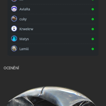
AviaRa
cuky
Krwekrw
Matys
Lamič
OCENĚNÍ