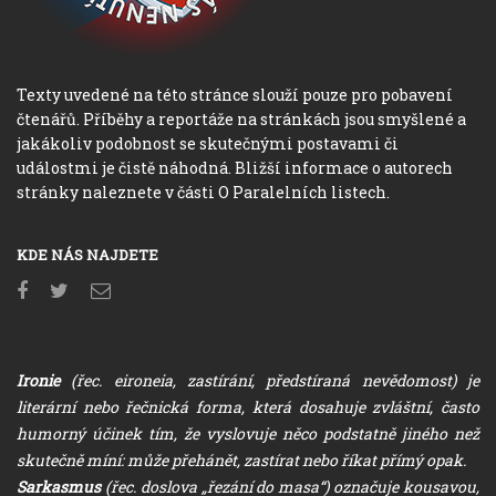
Texty uvedené na této stránce slouží pouze pro pobavení
čtenářů. Příběhy a reportáže na stránkách jsou smyšlené a
jakákoliv podobnost se skutečnými postavami či
událostmi je čistě náhodná. Bližší informace o autorech
stránky naleznete v části O Paralelních listech.
KDE NÁS NAJDETE
Ironie
(řec. eironeia, zastírání, předstíraná nevědomost) je
literární nebo řečnická forma, která dosahuje zvláštní, často
humorný účinek tím, že vyslovuje něco podstatně jiného než
skutečně míní: může přehánět, zastírat nebo říkat přímý opak.
Sarkasmus
(řec. doslova „řezání do masa“) označuje kousavou,