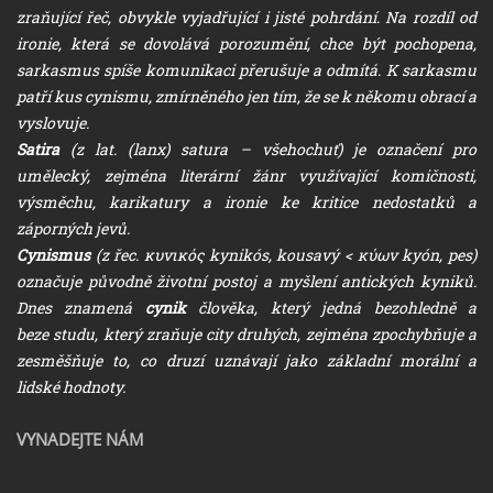
zraňující řeč, obvykle vyjadřující i jisté pohrdání. Na rozdíl od
ironie, která se dovolává porozumění, chce být pochopena,
sarkasmus spíše komunikaci přerušuje a odmítá. K sarkasmu
patří kus cynismu, zmírněného jen tím, že se k někomu obrací a
vyslovuje.
Satira
(z lat. (lanx) satura – všehochuť) je označení pro
umělecký, zejména literární žánr využívající komičnosti,
výsměchu, karikatury a ironie ke kritice nedostatků a
záporných jevů.
Cynismus
(z řec. κυνικός kynikós, kousavý < κύων kyón, pes)
označuje původně životní postoj a myšlení antických kyniků.
Dnes znamená
cynik
člověka, který jedná bezohledně a
beze studu, který zraňuje city druhých, zejména zpochybňuje a
zesměšňuje to, co druzí uznávají jako základní morální a
lidské hodnoty.
VYNADEJTE NÁM