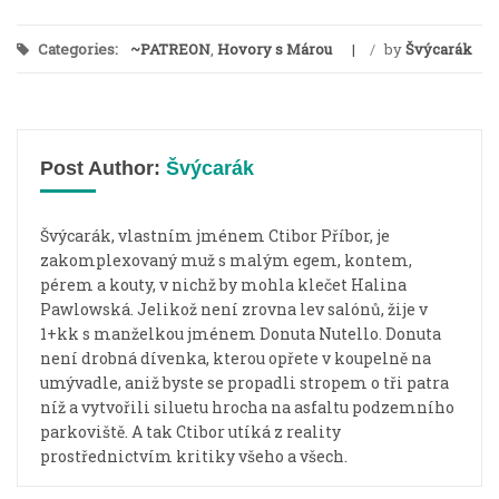
Categories:
~PATREON
,
Hovory s Márou
/
by
Švýcarák
Post Author:
Švýcarák
Švýcarák, vlastním jménem Ctibor Příbor, je
zakomplexovaný muž s malým egem, kontem,
pérem a kouty, v nichž by mohla klečet Halina
Pawlowská. Jelikož není zrovna lev salónů, žije v
1+kk s manželkou jménem Donuta Nutello. Donuta
není drobná dívenka, kterou opřete v koupelně na
umývadle, aniž byste se propadli stropem o tři patra
níž a vytvořili siluetu hrocha na asfaltu podzemního
parkoviště. A tak Ctibor utíká z reality
prostřednictvím kritiky všeho a všech.