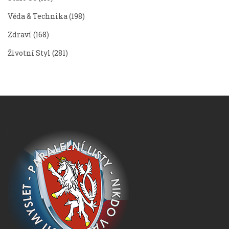
Věda & Technika
(198)
Zdraví
(168)
Životní Styl
(281)