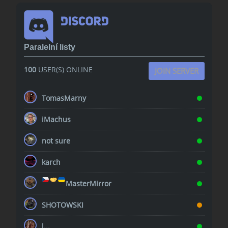
Paralelní listy
100
USER(S) ONLINE
JOIN SERVER
TomasMarny
iMachus
not sure
karch
MasterMirror
SHOTOWSKI
l...