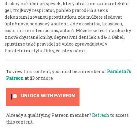
drobný měsíční příspěvek, který utratíme za dezinfekční
gel, trojkový respirátor, pohřeb prarodičů a sex s
dekontaminovanou prostitutkou, zde můžete sledovat
úplně nový, bonusový kontent. Jde o osobitou, kousavou,
často intimní tvorbu nás, autorů. Můžete se těšit na ukázky
z nově chystané knihy, depresivní deníček a dá-li Ďábel,
spustíme také pravidelné video zpravodajství v
Paralelním stylu. Díky, že jste s námi.
To view this content, you must be a member of
Paralelní's
Patreon
at $3
or more
UNLOCK WITH PATREON
Already a qualifying Patreon member?
Refresh
to access
this content.