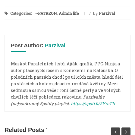
Categories:
~PATREON
,
Admin life
/
by
Parzival
Post Author:
Parzival
Maskot Paralelních listů. Ajťák, grafik, PPC-Ninja a
autor placený Sorosem s konexemi na Kalouska. O
poledních pauzách chodí po ulicích města, hladí děti
po vláscích a kolemjdoucím rozdává květiny. Mezi
sedmou a osmou večer roní černé perly a ve volných
chvílích léčí pohledem rakovinu.
Parzivalův
(ne)soukromý Spotify playlist:
https://spoti.fi/2YrcTIi
Related Posts '