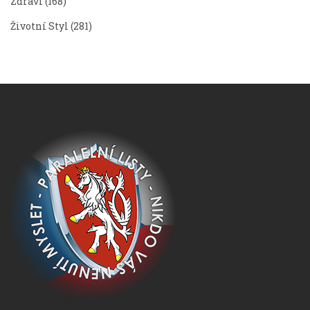
Zdraví
(168)
Životní Styl
(281)