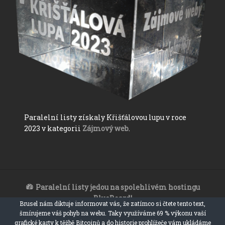
Paralelní listy získaly Křišťálovou lupu v roce
2023 v kategorii
Zájmový web
.
Paralelní listy jedou na spolehlivém hostingu
BlueBoard!
Brusel nám diktuje informovat vás, že zatímco si čtete tento text,
Paralelní listy 2017 - 2023
šmírujeme váš pohyb na webu. Taky využíváme 69 % výkonu vaší
ironický, satiristický a sarkastický zpravodajský web
grafické karty k těžbě Bitcoinů a do historie prohlížeče vám ukládáme