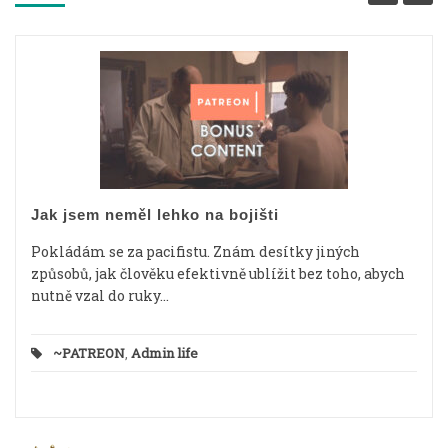
Jak jsem neměl lehko na bojišti
Pokládám se za pacifistu. Znám desítky jiných
způsobů, jak člověku efektivně ublížit bez toho, abych
nutně vzal do ruky...
~PATREON
,
Admin life