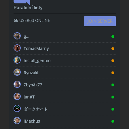
Paralelní listy
66
USER(S) ONLINE
JOIN SERVER
g...
TomasMarny
install_gentoo
Ryuzaki
Zbyněk77
jan#T
ダークナイト
iMachus