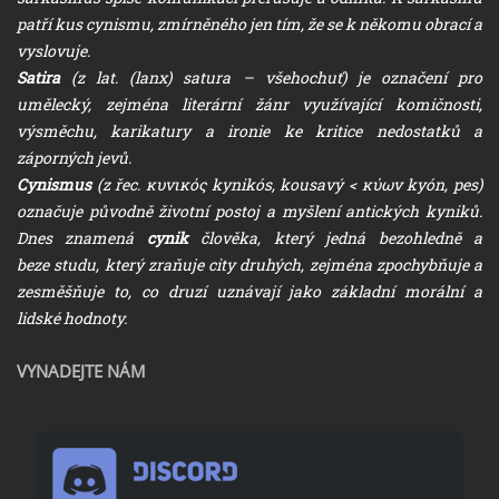
patří kus cynismu, zmírněného jen tím, že se k někomu obrací a
vyslovuje.
Satira
(z lat. (lanx) satura – všehochuť) je označení pro
umělecký, zejména literární žánr využívající komičnosti,
výsměchu, karikatury a ironie ke kritice nedostatků a
záporných jevů.
Cynismus
(z řec. κυνικός kynikós, kousavý < κύων kyón, pes)
označuje původně životní postoj a myšlení antických kyniků.
Dnes znamená
cynik
člověka, který jedná bezohledně a
beze studu, který zraňuje city druhých, zejména zpochybňuje a
zesměšňuje to, co druzí uznávají jako základní morální a
lidské hodnoty.
VYNADEJTE NÁM