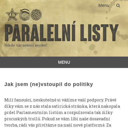
Menu
Skip
to
content
Nikdo vás nenutí myslet!
MENU
Skip
to
content
Jak jsem (ne)vstoupil do politiky
Milí fanoušci, neskutečně si vážíme vaší podpory. Právě
díky vám se z nás stala satirická stránka, která nakopala
prdel Parlamentním listům a rozpulzovala tak žilky
proruských trollů. Pokud se vám líbí naše dosavadní
tvorba, rádi vás přivítáme na naší nové platformě. Za