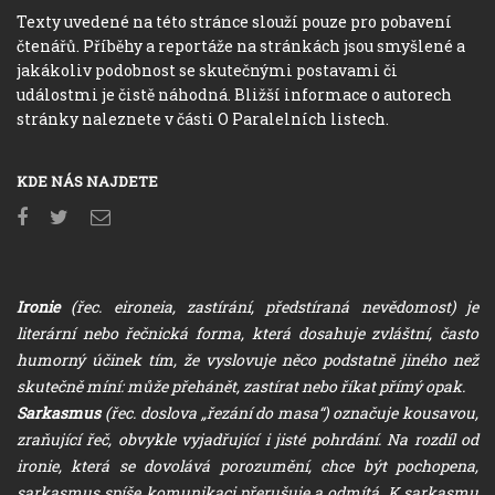
Texty uvedené na této stránce slouží pouze pro pobavení
čtenářů. Příběhy a reportáže na stránkách jsou smyšlené a
jakákoliv podobnost se skutečnými postavami či
událostmi je čistě náhodná. Bližší informace o autorech
stránky naleznete v části O Paralelních listech.
KDE NÁS NAJDETE
Ironie
(řec. eironeia, zastírání, předstíraná nevědomost) je
literární nebo řečnická forma, která dosahuje zvláštní, často
humorný účinek tím, že vyslovuje něco podstatně jiného než
skutečně míní: může přehánět, zastírat nebo říkat přímý opak.
Sarkasmus
(řec. doslova „řezání do masa“) označuje kousavou,
zraňující řeč, obvykle vyjadřující i jisté pohrdání. Na rozdíl od
ironie, která se dovolává porozumění, chce být pochopena,
sarkasmus spíše komunikaci přerušuje a odmítá. K sarkasmu