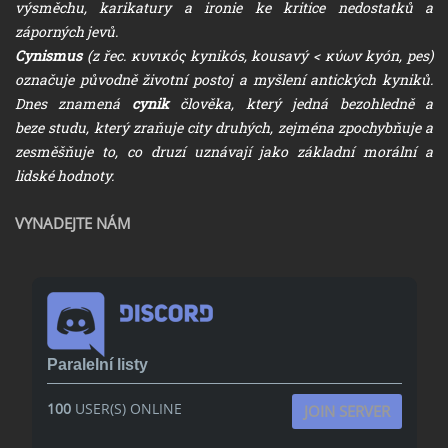
výsměchu, karikatury a ironie ke kritice nedostatků a
záporných jevů.
Cynismus
(z řec. κυνικός kynikós, kousavý < κύων kyón, pes)
označuje původně životní postoj a myšlení antických kyniků.
Dnes znamená
cynik
člověka, který jedná bezohledně a
beze studu, který zraňuje city druhých, zejména zpochybňuje a
zesměšňuje to, co druzí uznávají jako základní morální a
lidské hodnoty.
VYNADEJTE NÁM
Paralelní listy
100
USER(S) ONLINE
JOIN SERVER