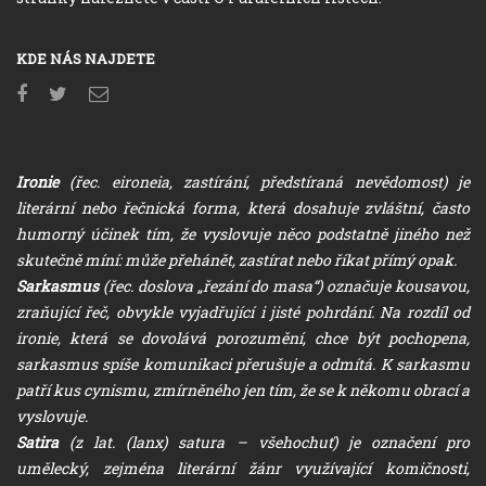
KDE NÁS NAJDETE
Ironie
(řec. eironeia, zastírání, předstíraná nevědomost) je
literární nebo řečnická forma, která dosahuje zvláštní, často
humorný účinek tím, že vyslovuje něco podstatně jiného než
skutečně míní: může přehánět, zastírat nebo říkat přímý opak.
Sarkasmus
(řec. doslova „řezání do masa“) označuje kousavou,
zraňující řeč, obvykle vyjadřující i jisté pohrdání. Na rozdíl od
ironie, která se dovolává porozumění, chce být pochopena,
sarkasmus spíše komunikaci přerušuje a odmítá. K sarkasmu
patří kus cynismu, zmírněného jen tím, že se k někomu obrací a
vyslovuje.
Satira
(z lat. (lanx) satura – všehochuť) je označení pro
umělecký, zejména literární žánr využívající komičnosti,