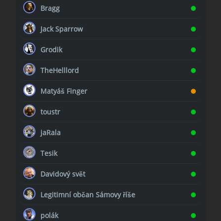
Bragg
Jack Sparrow
Grodik
TheHelllord
Matyáš Finger
toustr
jaRala
Tesik
Davidový svět
Legitimní občan Sámovy říše
polák