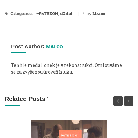
Categories:
~PATREON
,
dOrtel
/
by
Mᴀʟᴄᴏ
Post Author:
Mᴀʟᴄᴏ
Tenhle medailonek je v rekonstrukci. Omlouváme
se za zvýšenou úroveň hluku.
Related Posts '