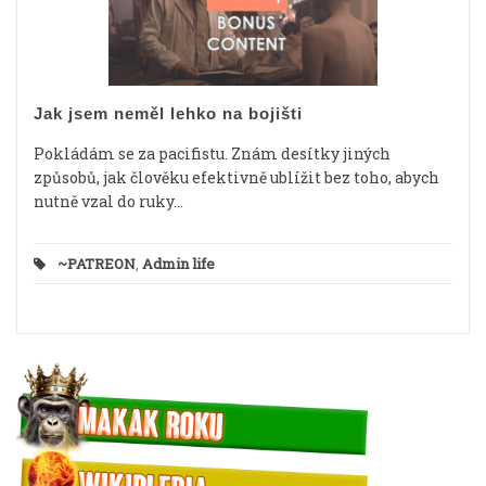
Jak jsem neměl lehko na bojišti
Pokládám se za pacifistu. Znám desítky jiných
způsobů, jak člověku efektivně ublížit bez toho, abych
nutně vzal do ruky...
~PATREON
,
Admin life