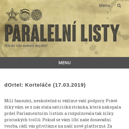
Menu
Skip
to
content
Nikdo vás nenutí myslet!
MENU
Skip
to
content
dOrtel: Korteláče (17.03.2019)
Milí fanoušci, neskutečně si vážíme vaší podpory. Právě
díky vám se z nás stala satirická stránka, která nakopala
prdel Parlamentním listům a rozpulzovala tak žilky
proruských trollů. Pokud se vám líbí naše dosavadní
tvorba, rádi vás přivítáme na naší nové platformě. Za