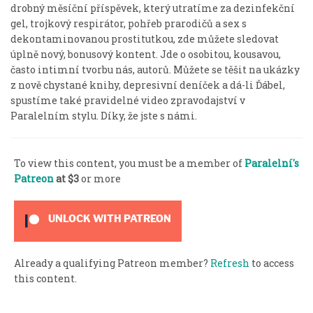
drobný měsíční příspěvek, který utratíme za dezinfekční
gel, trojkový respirátor, pohřeb prarodičů a sex s
dekontaminovanou prostitutkou, zde můžete sledovat
úplně nový, bonusový kontent. Jde o osobitou, kousavou,
často intimní tvorbu nás, autorů. Můžete se těšit na ukázky
z nově chystané knihy, depresivní deníček a dá-li Ďábel,
spustíme také pravidelné video zpravodajství v
Paralelním stylu. Díky, že jste s námi.
To view this content, you must be a member of
Paralelní's
Patreon
at $3
or more
UNLOCK WITH PATREON
Already a qualifying Patreon member?
Refresh
to access
this content.