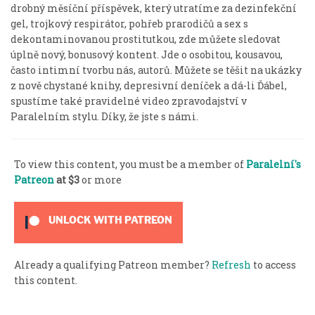
drobný měsíční příspěvek, který utratíme za dezinfekční
gel, trojkový respirátor, pohřeb prarodičů a sex s
dekontaminovanou prostitutkou, zde můžete sledovat
úplně nový, bonusový kontent. Jde o osobitou, kousavou,
často intimní tvorbu nás, autorů. Můžete se těšit na ukázky
z nově chystané knihy, depresivní deníček a dá-li Ďábel,
spustíme také pravidelné video zpravodajství v
Paralelním stylu. Díky, že jste s námi.
To view this content, you must be a member of
Paralelní's
Patreon
at $3
or more
UNLOCK WITH PATREON
Already a qualifying Patreon member?
Refresh
to access
this content.