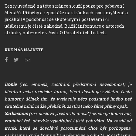
Texty uvedené na této stránce slouží pouze pro pobavení
čtenářů. Příběhy a reportáže na stránkách jsou smyšlené a
jakákoliv podobnost se skutečnými postavami či
událostmi je čistě náhodná. Bližší informace o autorech
stránky naleznete v části O Paralelních listech.
KDE NÁS NAJDETE
Ironie
(řec. eironeia, zastírání, předstíraná nevědomost) je
literární nebo řečnická forma, která dosahuje zvláštní, často
humorný účinek tím, že vyslovuje něco podstatně jiného než
skutečně míní: může přehánět, zastírat nebo říkat přímý opak.
Sarkasmus
(řec. doslova „řezání do masa“) označuje kousavou,
zraňující řeč, obvykle vyjadřující i jisté pohrdání. Na rozdíl od
ironie, která se dovolává porozumění, chce být pochopena,
sarkasmus spíše komunikaci přerušuje a odmítá. K sarkasmu