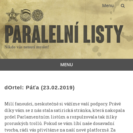
Menu
Skip
to
content
Nikdo vás nenutí myslet!
MENU
Skip
to
content
dOrtel: Páťa (23.02.2019)
Milí fanoušci, neskutečně si vážíme vaší podpory. Právě
díky vám se z nás stala satirická stránka, která nakopala
prdel Parlamentním listům a rozpulzovala tak žilky
proruských trollů. Pokud se vám líbí naše dosavadní
tvorba, rádi vás přivítáme na naší nové platformě. Za