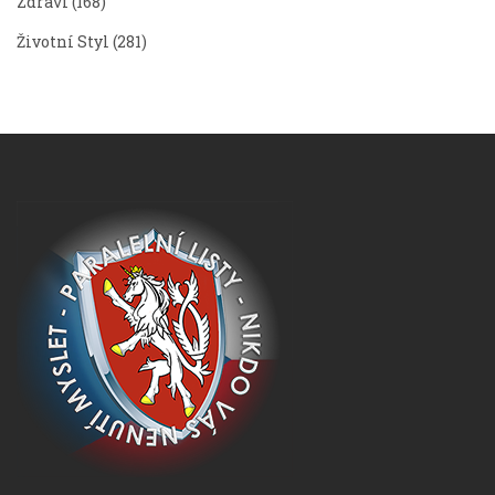
Zdraví
(168)
Životní Styl
(281)