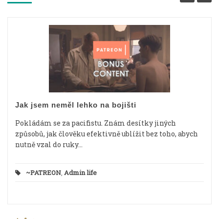
Jak jsem neměl lehko na bojišti
Pokládám se za pacifistu. Znám desítky jiných
způsobů, jak člověku efektivně ublížit bez toho, abych
nutně vzal do ruky...
~PATREON
,
Admin life