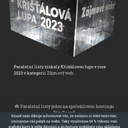
Paralelní listy získaly Křišťálovou lupu v roce
2023 v kategorii
Zájmový web
.
Paralelní listy jedou na spolehlivém hostingu
BlueBoard!
Brusel nám diktuje informovat vás, že zatímco si čtete tento text,
Paralelní listy 2017 - 2023
šmírujeme váš pohyb na webu. Taky využíváme 69 % výkonu vaší
ironický, satiristický a sarkastický zpravodajský web
grafické karty k těžbě Bitcoinů a do historie prohlížeče vám ukládáme