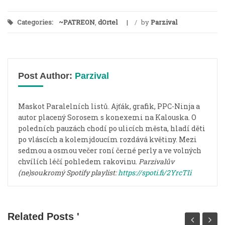
Categories:
~PATREON
,
dOrtel
/
by
Parzival
Post Author:
Parzival
Maskot Paralelních listů. Ajťák, grafik, PPC-Ninja a
autor placený Sorosem s konexemi na Kalouska. O
poledních pauzách chodí po ulicích města, hladí děti
po vláscích a kolemjdoucím rozdává květiny. Mezi
sedmou a osmou večer roní černé perly a ve volných
chvílích léčí pohledem rakovinu.
Parzivalův
(ne)soukromý Spotify playlist:
https://spoti.fi/2YrcTIi
Related Posts '