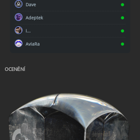
Dave
Adeptek
i...
AviaRa
OCENĚNÍ