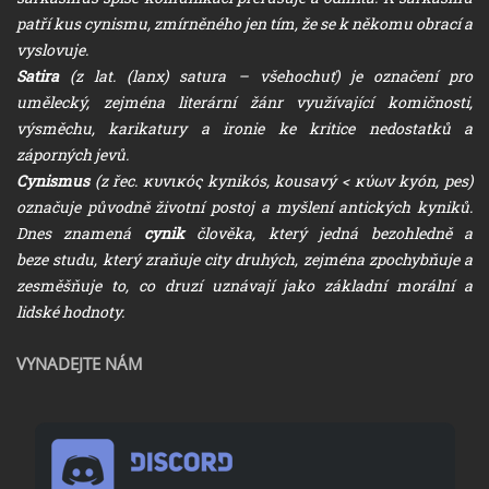
patří kus cynismu, zmírněného jen tím, že se k někomu obrací a
vyslovuje.
Satira
(z lat. (lanx) satura – všehochuť) je označení pro
umělecký, zejména literární žánr využívající komičnosti,
výsměchu, karikatury a ironie ke kritice nedostatků a
záporných jevů.
Cynismus
(z řec. κυνικός kynikós, kousavý < κύων kyón, pes)
označuje původně životní postoj a myšlení antických kyniků.
Dnes znamená
cynik
člověka, který jedná bezohledně a
beze studu, který zraňuje city druhých, zejména zpochybňuje a
zesměšňuje to, co druzí uznávají jako základní morální a
lidské hodnoty.
VYNADEJTE NÁM