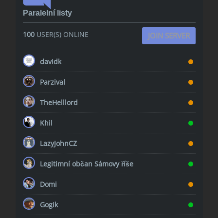
Paralelní listy
100
USER(S) ONLINE
JOIN SERVER
davidk
Parzival
TheHelllord
Khil
LazyJohnCZ
Legitimní občan Sámovy říše
Domi
Gogik